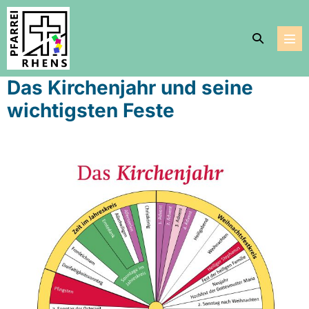
Zum
Inhalt
Suche-
springen
Men
Schalter
Scha
Das Kirchenjahr und seine
wichtigsten Feste