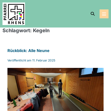
Zum
Inhalt
Suche-
springen
Men
Schalter
Scha
Schlagwort:
Kegeln
Rückblick: Alle Neune
Veröffentlicht am
11. Februar 2025
Rückblick:
Alle
Neune