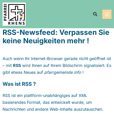
Zum
Inhalt
Suche-
springen
Men
Schalter
Scha
RSS-Newsfeed: Verpassen Sie
keine Neuigkeiten mehr !
Auch wenn Ihr Internet-Browser gerade nicht geöffnet ist
– mit
RSS
wird Ihnen auf Ihrem Bildschirm signalisiert: Es
gibt etwas Neues auf
pfarrgemeinde.info
!
Was ist RSS ?
RSS ist ein plattform-unabhängiges auf XML
basierendes Format, das entwickelt wurde, um
Nachrichten und andere Web-Inhalte auszutauschen.