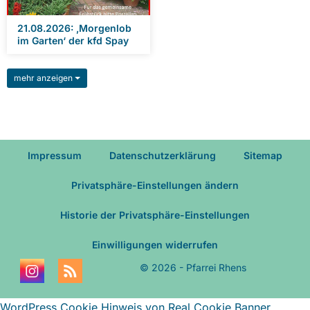
21.08.2026: ‚Morgenlob
im Garten‘ der kfd Spay
mehr anzeigen
Impressum
Datenschutzerklärung
Sitemap
Privatsphäre-Einstellungen ändern
Historie der Privatsphäre-Einstellungen
Einwilligungen widerrufen
© 2026 - Pfarrei Rhens
WordPress Cookie Hinweis von Real Cookie Banner