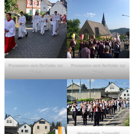
Prozession vom Dorfplatz zur
Prozession vom Dorfplatz zur
Kirche
Kirche
Musikverein ‚Cocordia‘