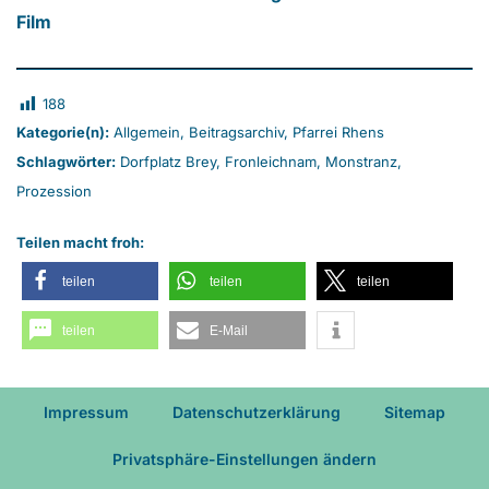
Film
188
Kategorie(n):
Allgemein
,
Beitragsarchiv
,
Pfarrei Rhens
Schlagwörter:
Dorfplatz Brey
,
Fronleichnam
,
Monstranz
,
Prozession
Teilen macht froh:
teilen
teilen
teilen
teilen
E-Mail
Impressum
Datenschutzerklärung
Sitemap
Privatsphäre-Einstellungen ändern