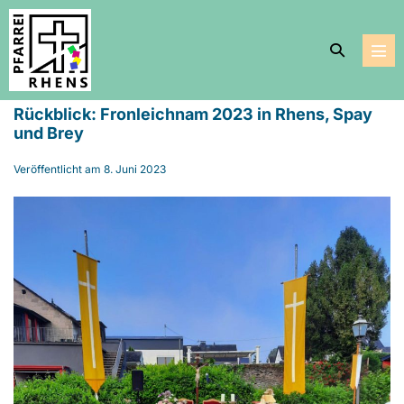
Zum
Inhalt
Suche-
springen
Men
Schalter
Scha
Rückblick: Fronleichnam 2023 in Rhens, Spay
und Brey
Veröffentlicht am
8. Juni 2023